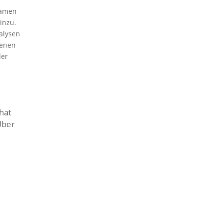
 kamen
inzu.
nalysen
denen
der
 hat
Über