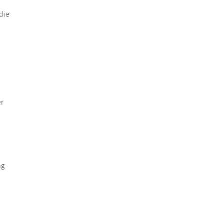
die
er
ng