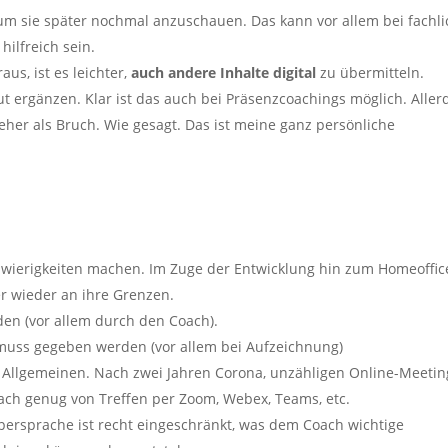
 um sie später nochmal anzuschauen. Das kann vor allem bei fachl
ilfreich sein.
s, ist es leichter,
auch andere Inhalte digital
zu übermitteln.
t ergänzen. Klar ist das auch bei Präsenzcoachings möglich. Aller
her als Bruch. Wie gesagt. Das ist meine ganz persönliche
ierigkeiten machen. Im Zuge der Entwicklung hin zum Homeoffic
 wieder an ihre Grenzen.
en (vor allem durch den Coach).
muss gegeben werden (vor allem bei Aufzeichnung)
Allgemeinen. Nach zwei Jahren Corona, unzähligen Online-Meetin
ach genug von Treffen per Zoom, Webex, Teams, etc.
rpersprache ist recht eingeschränkt, was dem Coach wichtige