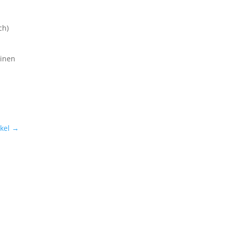
ch)
einen
kel
→