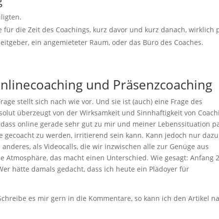
g
iligten.
 für die Zeit des Coachings, kurz davor und kurz danach, wirklich p
eitgeber, ein angemieteter Raum, oder das Büro des Coaches.
 Onlinecoaching und Präsenzcoaching
ge stellt sich nach wie vor. Und sie ist (auch) eine Frage des
solut überzeugt von der Wirksamkeit und Sinnhaftigkeit von Coach
dass online gerade sehr gut zu mir und meiner Lebenssituation pa
ne gecoacht zu werden, irritierend sein kann. Kann jedoch nur dazu
 anderes, als Videocalls, die wir inzwischen alle zur Genüge aus
ie Atmosphäre, das macht einen Unterschied. Wie gesagt: Anfang 
 Wer hätte damals gedacht, dass ich heute ein Plädoyer für
hreibe es mir gern in die Kommentare, so kann ich den Artikel n