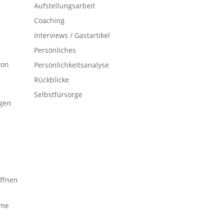
Aufstellungsarbeit
Coaching
Interviews / Gastartikel
Persönliches
von
Persönlichkeitsanalyse
Rückblicke
Selbstfürsorge
egen
m
öffnen
eme