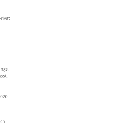
rivat
ings,
sst.
2020
ach